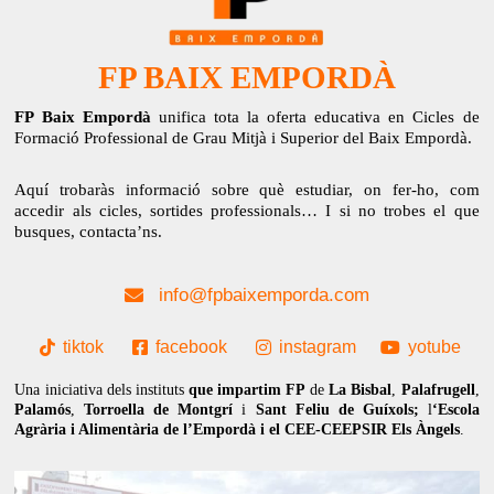
FP BAIX EMPORDÀ
FP Baix Empordà
unifica tota la oferta educativa en Cicles de
Formació Professional de Grau Mitjà i Superior del Baix Empordà.
Aquí trobaràs informació sobre què estudiar, on fer-ho, com
accedir als cicles, sortides professionals… I si no trobes el que
busques, contacta’ns.
info@fpbaixemporda.com
tiktok
facebook
instagram
yotube
Una iniciativa dels instituts
que impartim FP
de
La Bisbal
,
Palafrugell
,
Palamós
,
Torroella de Montgrí
i
Sant Feliu de Guíxols;
l
‘Escola
Agrària i Alimentària de l’Empordà i el CEE-CEEPSIR Els Àngels
.