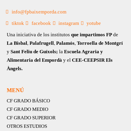
info@fpbaixemporda.com
tiktok
facebook
instagram
yotube
Una iniciativa de los institutos
que impartimos FP
de
La Bisbal
,
Palafrugell
,
Palamós
,
Torroella de Montgrí
y
Sant Feliu de Guíxols;
la
Escuela Agraria y
Alimentaria del Empordà
y el
CEE-CEEPSIR Els
Àngels.
MENÚ
CF GRADO BÁSICO
CF GRADO MEDIO
CF GRADO SUPERIOR
OTROS ESTUDIOS