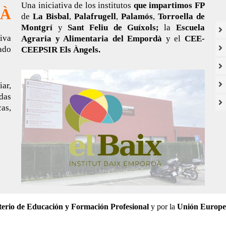
Una iniciativa de los institutos
que impartimos FP
DÀ
de
La Bisbal
,
Palafrugell
,
Palamós
,
Torroella de
Montgrí
y
Sant Feliu de Guíxols;
la
Escuela
tiva
Agraria y Alimentaria del Empordà
y el
CEE-
ado
CEEPSIR Els Àngels.
ar,
idas
as,
terio de Educación y Formación Profesional
y por la
Unión Europe