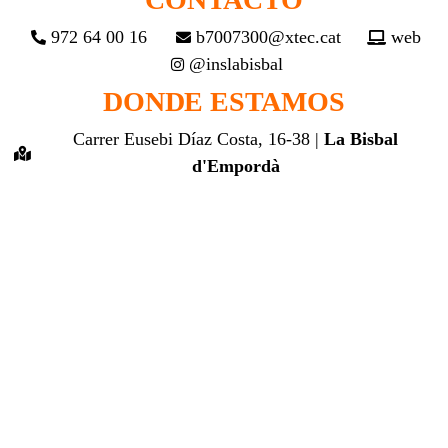
972 64 00 16
b7007300@xtec.cat
web
@inslabisbal
DONDE ESTAMOS
Carrer Eusebi Díaz Costa, 16-38 |
La Bisbal
d'Empordà