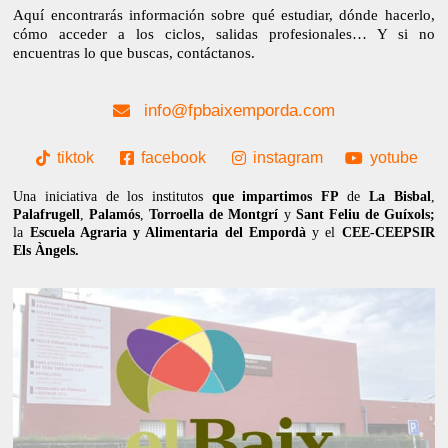
Aquí encontrarás información sobre qué estudiar, dónde hacerlo,
cómo acceder a los ciclos, salidas profesionales… Y si no
encuentras lo que buscas, contáctanos.
info@fpbaixemporda.com
tiktok
facebook
instagram
yotube
Una iniciativa de los institutos
que impartimos FP
de
La Bisbal
,
Palafrugell
,
Palamós
,
Torroella de Montgrí
y
Sant Feliu de Guíxols;
la
Escuela Agraria y Alimentaria del Empordà
y el
CEE-CEEPSIR
Els Àngels.