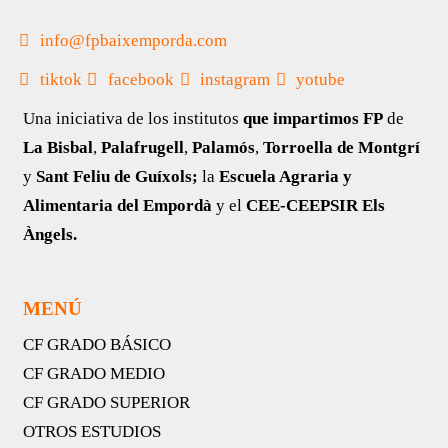
info@fpbaixemporda.com
tiktok
facebook
instagram
yotube
Una iniciativa de los institutos
que impartimos FP
de
La Bisbal
,
Palafrugell
,
Palamós
,
Torroella de Montgrí
y
Sant Feliu de Guíxols;
la
Escuela Agraria y
Alimentaria del Empordà
y el
CEE-CEEPSIR Els
Àngels.
MENÚ
CF GRADO BÁSICO
CF GRADO MEDIO
CF GRADO SUPERIOR
OTROS ESTUDIOS