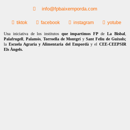
info@fpbaixemporda.com
tiktok
facebook
instagram
yotube
Una iniciativa de los institutos
que impartimos FP
de
La Bisbal
,
Palafrugell
,
Palamós
,
Torroella de Montgrí
y
Sant Feliu de Guíxols;
la
Escuela Agraria y Alimentaria del Empordà
y el
CEE-CEEPSIR
Els Àngels.