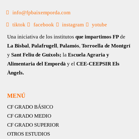
info@fpbaixemporda.com
tiktok
facebook
instagram
yotube
Una iniciativa de los institutos
que impartimos FP
de
La Bisbal
,
Palafrugell
,
Palamós
,
Torroella de Montgrí
y
Sant Feliu de Guíxols;
la
Escuela Agraria y
Alimentaria del Empordà
y el
CEE-CEEPSIR Els
Àngels.
MENÚ
CF GRADO BÁSICO
CF GRADO MEDIO
CF GRADO SUPERIOR
OTROS ESTUDIOS