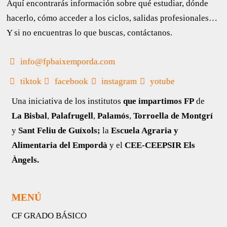
Aquí encontrarás información sobre qué estudiar, dónde
hacerlo, cómo acceder a los ciclos, salidas profesionales…
Y si no encuentras lo que buscas, contáctanos.
info@fpbaixemporda.com
tiktok
facebook
instagram
yotube
Una iniciativa de los institutos
que impartimos FP
de
La Bisbal
,
Palafrugell
,
Palamós
,
Torroella de Montgrí
y
Sant Feliu de Guíxols;
la
Escuela Agraria y
Alimentaria del Empordà
y el
CEE-CEEPSIR Els
Àngels.
MENÚ
CF GRADO BÁSICO