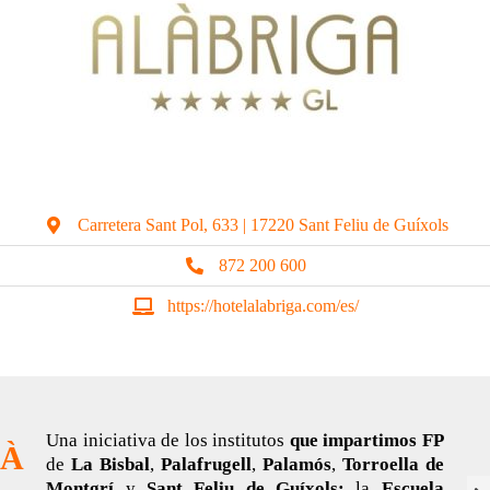
Carretera Sant Pol, 633 | 17220 Sant Feliu de Guíxols
872 200 600
https://hotelalabriga.com/es/
Una iniciativa de los institutos
que impartimos FP
DÀ
de
La Bisbal
,
Palafrugell
,
Palamós
,
Torroella de
Montgrí
y
Sant Feliu de Guíxols;
la
Escuela