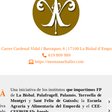
Carrer Cardenal Vidal i Barraquer, 6 | 17100 La Bisbal d’Empo
619 809 989
https://montanaeltaller.com
Una iniciativa de los institutos
que impartimos FP
DÀ
de
La Bisbal
,
Palafrugell
,
Palamós
,
Torroella de
Montgrí
y
Sant Feliu de Guíxols;
la
Escuela
tiva
Agraria y Alimentaria del Empordà
y el
CEE-
ado
CEEPSIR Els Àngels.