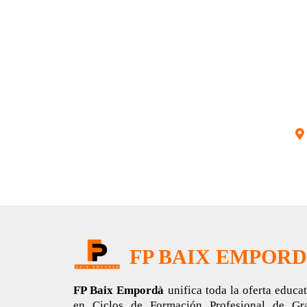
FP BAIX EMPOR
FP Baix Empordà
unifica toda la oferta educa
en Ciclos de Formación Profesional de Gr