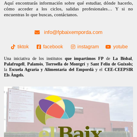
Aquí encontrarás información sobre qué estudiar, dónde hacerlo,
cómo acceder a los ciclos, salidas profesionales… Y si no
encuentras lo que buscas, contáctanos.
info@fpbaixemporda.com
tiktok
facebook
instagram
yotube
Una iniciativa de los institutos
que impartimos FP
de
La Bisbal
,
Palafrugell
,
Palamós
,
Torroella de Montgrí
y
Sant Feliu de Guíxols;
la
Escuela Agraria y Alimentaria del Empordà
y el
CEE-CEEPSIR
Els Àngels.