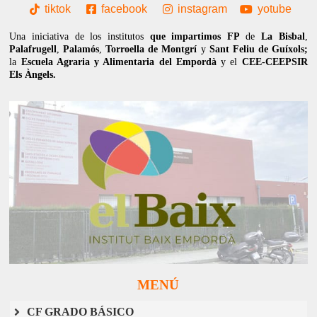
tiktok
facebook
instagram
yotube
Una iniciativa de los institutos
que impartimos FP
de
La Bisbal
,
Palafrugell
,
Palamós
,
Torroella de Montgrí
y
Sant Feliu de Guíxols;
la
Escuela Agraria y Alimentaria del Empordà
y el
CEE-CEEPSIR
Els Àngels.
MENÚ
CF GRADO BÁSICO