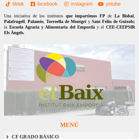
tiktok
facebook
instagram
yotube
Una iniciativa de los institutos
que impartimos FP
de
La Bisbal
,
Palafrugell
,
Palamós
,
Torroella de Montgrí
y
Sant Feliu de Guíxols;
la
Escuela Agraria y Alimentaria del Empordà
y el
CEE-CEEPSIR
Els Àngels.
MENÚ
CF GRADO BÁSICO