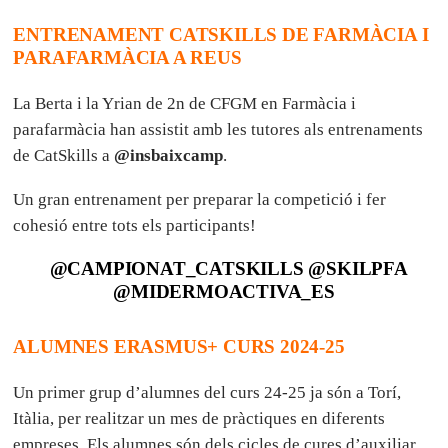
ENTRENAMENT CATSKILLS DE FARMÀCIA I
PARAFARMÀCIA A REUS
La Berta i la Yrian de 2n de CFGM en Farmàcia i
parafarmàcia han assistit amb les tutores als entrenaments
de CatSkills a
@insbaixcamp
.
Un gran entrenament per preparar la competició i fer
cohesió entre tots els participants!
@CAMPIONAT_CATSKILLS @SKILPFA
@MIDERMOACTIVA_ES
ALUMNES ERASMUS+ CURS 2024-25
Un primer grup d’alumnes del curs 24-25 ja són a Torí,
Itàlia, per realitzar un mes de pràctiques en diferents
empreses. Els alumnes són dels cicles de cures d’auxiliar