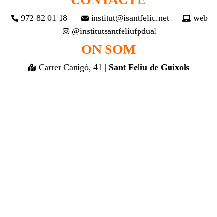
972 82 01 18
institut@isantfeliu.net
web
@institutsantfeliufpdual
ON SOM
Carrer Canigó, 41 |
Sant Feliu de Guíxols