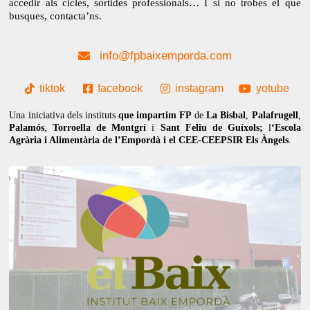
accedir als cicles, sortides professionals… I si no trobes el que
busques, contacta’ns.
info@fpbaixemporda.com
tiktok
facebook
instagram
yotube
Una iniciativa dels instituts
que impartim FP
de
La Bisbal
,
Palafrugell
,
Palamós
,
Torroella de Montgrí
i
Sant Feliu de Guíxols;
l
‘Escola
Agrària i Alimentària de l’Empordà i el CEE-CEEPSIR Els Àngels
.