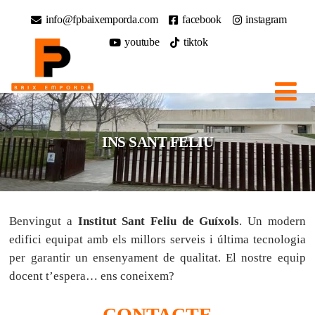
info@fpbaixemporda.com
facebook
instagram
youtube
tiktok
INS SANT FELIU
Benvingut a
Institut Sant Feliu de Guíxols
. Un modern
edifici equipat amb els millors serveis i última tecnologia
per garantir un ensenyament de qualitat. El nostre equip
docent t’espera… ens coneixem?
CONTACTE