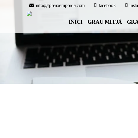
info@fpbaixemporda.com
facebook
inst
INICI
GRAU MITJÀ
GRA