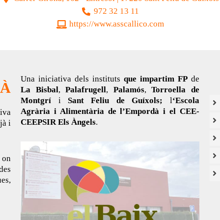
972 32 13 11
https://www.asscallico.com
Una iniciativa dels instituts
que impartim FP
de
DÀ
La Bisbal
,
Palafrugell
,
Palamós
,
Torroella de
Montgrí
i
Sant Feliu de Guíxols;
l
‘Escola
Agrària i Alimentària de l’Empordà i el CEE-
tiva
CEEPSIR Els Àngels
.
jà i
 on
des
es,