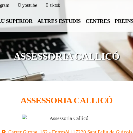
agram
youtube
tiktok
U SUPERIOR
ALTRES ESTUDIS
CENTRES
PREIN
ASSESSORIA CALLICÓ
ASSESSORIA CALLICÓ
Carrer Girona, 162 - Entresòl | 17220 Sant Feliu de Guíxols