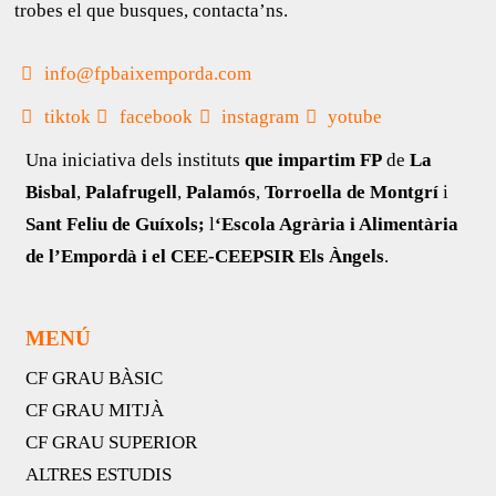
trobes el que busques, contacta’ns.
info@fpbaixemporda.com
tiktok
facebook
instagram
yotube
Una iniciativa dels instituts
que impartim FP
de
La
Bisbal
,
Palafrugell
,
Palamós
,
Torroella de Montgrí
i
Sant Feliu de Guíxols;
l
‘Escola Agrària i Alimentària
de l’Empordà i el CEE-CEEPSIR Els Àngels
.
MENÚ
CF GRAU BÀSIC
CF GRAU MITJÀ
CF GRAU SUPERIOR
ALTRES ESTUDIS