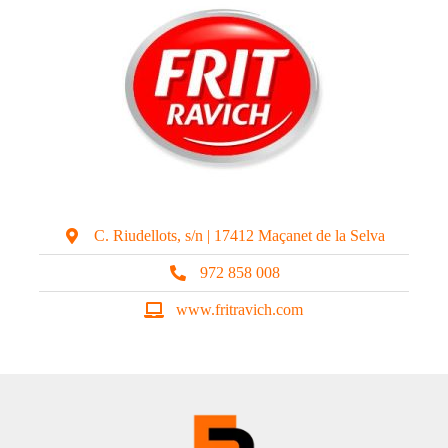
C. Riudellots, s/n | 17412 Maçanet de la Selva
972 858 008
www.fritravich.com