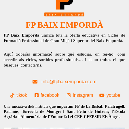
FP BAIX EMPORDÀ
FP Baix Empordà
unifica tota la oferta educativa en Cicles de
Formació Professional de Grau Mitjà i Superior del Baix Empordà.
Aquí trobaràs informació sobre què estudiar, on fer-ho, com
accedir als cicles, sortides professionals… I si no trobes el que
busques, contacta’ns.
info@fpbaixemporda.com
tiktok
facebook
instagram
yotube
Una iniciativa dels instituts
que impartim FP
de
La Bisbal
,
Palafrugell
,
Palamós
,
Torroella de Montgrí
i
Sant Feliu de Guíxols;
l
‘Escola
Agrària i Alimentària de l’Empordà i el CEE-CEEPSIR Els Àngels
.