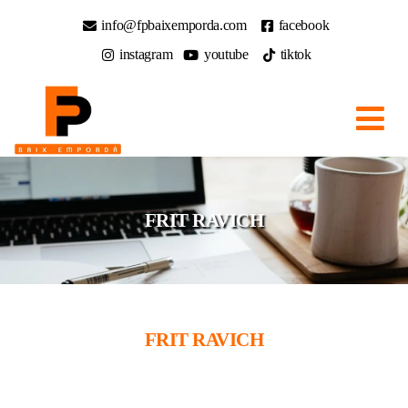
info@fpbaixemporda.com
facebook
instagram
youtube
tiktok
FRIT RAVICH
FRIT RAVICH