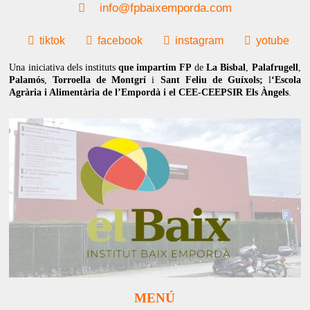
info@fpbaixemporda.com
tiktok
facebook
instagram
yotube
Una iniciativa dels instituts
que impartim FP
de
La Bisbal
,
Palafrugell
,
Palamós
,
Torroella de Montgrí
i
Sant Feliu de Guíxols;
l
‘Escola
Agrària i Alimentària de l’Empordà i el CEE-CEEPSIR Els Àngels
.
MENÚ