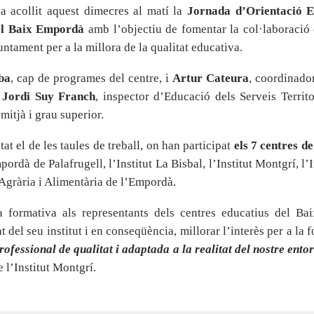
a acollit aquest dimecres al matí la
Jornada d’Orientació E
el Baix Empordà
amb l’objectiu de fomentar la col·laboració en
untament per a la millora de la qualitat educativa.
iba
, cap de programes del centre, i
Artur Cateura
, coordinador
,
Jordi Suy Franch
, inspector d’Educació dels Serveis Territo
mitjà i grau superior.
t el de les taules de treball, on han participat
els 7 centres d
mpordà de Palafrugell, l’Institut La Bisbal, l’Institut Montgrí, l’
Agrària i Alimentària de l’Empordà.
a formativa als representants dels centres educatius del B
del seu institut i en conseqüència, millorar l’interès per a la 
ofessional de qualitat i adaptada a la realitat del nostre ento
l’Institut Montgrí.