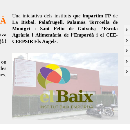
Una iniciativa dels instituts
que impartim FP
de
DÀ
La Bisbal
,
Palafrugell
,
Palamós
,
Torroella de
Montgrí
i
Sant Feliu de Guíxols;
l
‘Escola
tiva
Agrària i Alimentària de l’Empordà i el CEE-
jà i
CEEPSIR Els Àngels
.
 on
des
es,