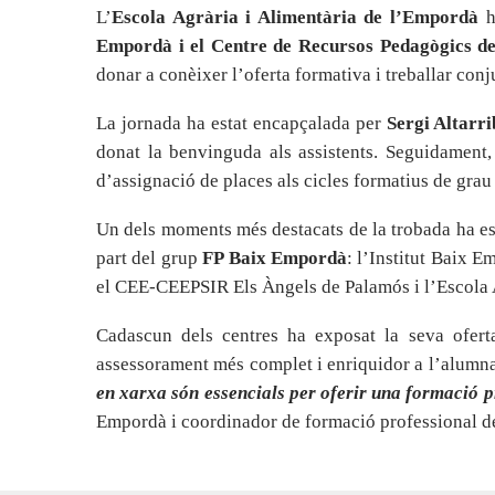
L’
Escola Agrària i Alimentària de l’Empordà
h
Empordà i el Centre de Recursos Pedagògics d
donar a conèixer l’oferta formativa i treballar conj
La jornada ha estat encapçalada per
Sergi Altarr
donat la benvinguda als assistents. Seguidament
d’assignació de places als cicles formatius de grau 
Un dels moments més destacats de la trobada ha esta
part del grup
FP Baix Empordà
: l’Institut Baix E
el CEE-CEEPSIR Els Àngels de Palamós i l’Escola 
Cadascun dels centres ha exposat la seva ofert
assessorament més complet i enriquidor a l’alumnat 
en xarxa són essencials per oferir una formació pr
Empordà i coordinador de formació professional de 