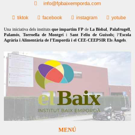
info@fpbaixemporda.com
tiktok
facebook
instagram
yotube
Una iniciativa dels instituts
que impartim FP
de
La Bisbal
,
Palafrugell
,
Palamós
,
Torroella de Montgrí
i
Sant Feliu de Guíxols;
l
‘Escola
Agrària i Alimentària de l’Empordà i el CEE-CEEPSIR Els Àngels
.
MENÚ