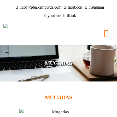
info@fpbaixemporda.com
facebook
instagram
youtube
tiktok
MUGADAS
MUGADAS