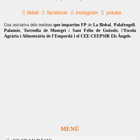
tiktok
facebook
instagram
yotube
Una iniciativa dels instituts
que impartim FP
de
La Bisbal
,
Palafrugell
,
Palamós
,
Torroella de Montgrí
i
Sant Feliu de Guíxols;
l
‘Escola
Agrària i Alimentària de l’Empordà i el CEE-CEEPSIR Els Àngels
.
MENÚ