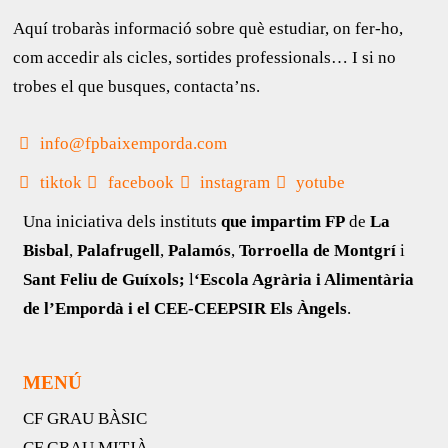
Aquí trobaràs informació sobre què estudiar, on fer-ho,
com accedir als cicles, sortides professionals… I si no
trobes el que busques, contacta’ns.
info@fpbaixemporda.com
tiktok
facebook
instagram
yotube
Una iniciativa dels instituts
que impartim FP
de
La
Bisbal
,
Palafrugell
,
Palamós
,
Torroella de Montgrí
i
Sant Feliu de Guíxols;
l
‘Escola Agrària i Alimentària
de l’Empordà i el CEE-CEEPSIR Els Àngels
.
MENÚ
CF GRAU BÀSIC
CF GRAU MITJÀ