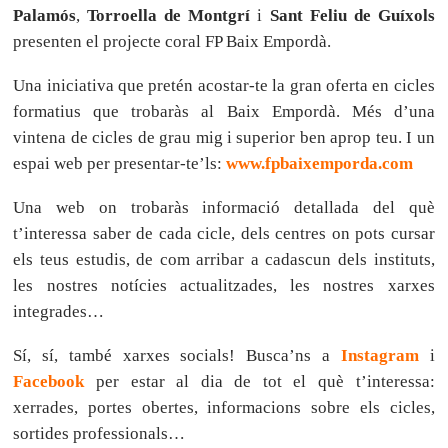
Palamós
,
Torroella de Montgrí
i
Sant Feliu de Guíxols
presenten el projecte coral FP Baix Empordà.
Una iniciativa que pretén acostar-te la gran oferta en cicles
formatius que trobaràs al Baix Empordà. Més d’una
vintena de cicles de grau mig i superior ben aprop teu. I un
espai web per presentar-te’ls:
www.fpbaixemporda.com
Una web on trobaràs informació detallada del què
t’interessa saber de cada cicle, dels centres on pots cursar
els teus estudis, de com arribar a cadascun dels instituts,
les nostres notícies actualitzades, les nostres xarxes
integrades…
Sí, sí, també xarxes socials! Busca’ns a
Instagram
i
Facebook
per estar al dia de tot el què t’interessa:
xerrades, portes obertes, informacions sobre els cicles,
sortides professionals…