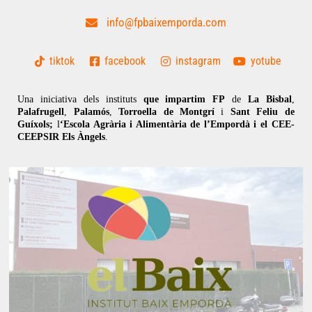
info@fpbaixemporda.com
tiktok
facebook
instagram
yotube
Una iniciativa dels instituts
que impartim FP
de
La Bisbal
,
Palafrugell
,
Palamós
,
Torroella de Montgrí
i
Sant Feliu de
Guíxols;
l
‘Escola Agrària i Alimentària de l’Empordà i el CEE-
CEEPSIR Els Àngels
.