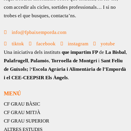
com accedir als cicles, sortides professionals… I si no
trobes el que busques, contacta’ns.
info@fpbaixemporda.com
tiktok
facebook
instagram
yotube
Una iniciativa dels instituts
que impartim FP
de
La Bisbal
,
Palafrugell
,
Palamós
,
Torroella de Montgrí
i
Sant Feliu
de Guíxols;
l
‘Escola Agrària i Alimentària de l’Empordà
i el CEE-CEEPSIR Els Àngels
.
MENÚ
CF GRAU BÀSIC
CF GRAU MITJÀ
CF GRAU SUPERIOR
ALTRES ESTUDIS