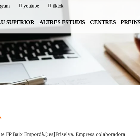
agram
youtube
tiktok
U SUPERIOR
ALTRES ESTUDIS
CENTRES
PREIN
A
ecte FP Baix Empordà.[:es]Friselva. Empresa colaboradora