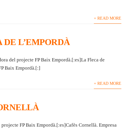
+ READ MORE
A DE L’EMPORDÀ
dora del projecte FP Baix Empordà.[:es]La Fleca de
FP Baix Empordà.[:]
+ READ MORE
ORNELLÀ
l projecte FP Baix Empordà.[:es]Cafès Cornellà. Empresa