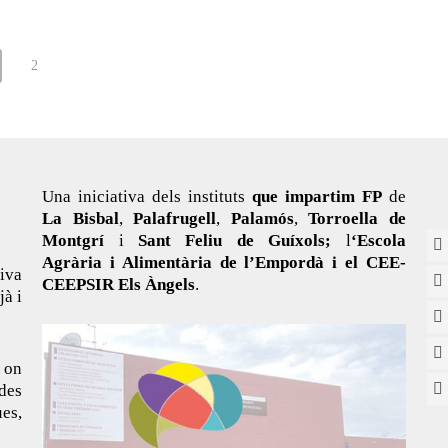
2
Una iniciativa dels instituts
que impartim FP
de
La Bisbal
,
Palafrugell
,
Palamós
,
Torroella de
Montgrí
i
Sant Feliu de Guíxols;
l
‘Escola
Agrària i Alimentària de l’Empordà i el CEE-
tiva
CEEPSIR Els Àngels
.
jà i
 on
des
es,