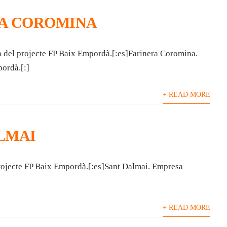
A COROMINA
 del projecte FP Baix Empordà.[:es]Farinera Coromina.
ordà.[:]
+ READ MORE
LMAI
rojecte FP Baix Empordà.[:es]Sant Dalmai. Empresa
+ READ MORE