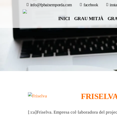
info@fpbaixemporda.com
facebook
inst
INICI
GRAU MITJÀ
GRA
FRISELV
[:ca]Friselva. Empresa col·laboradora del proj