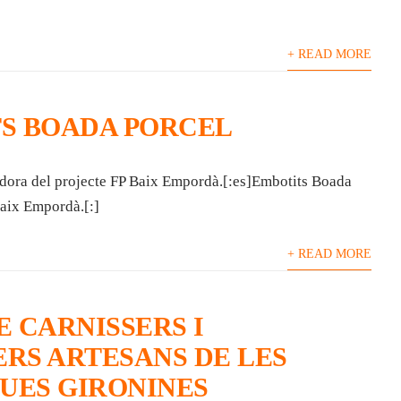
+ READ MORE
S BOADA PORCEL
adora del projecte FP Baix Empordà.[:es]Embotits Boada
aix Empordà.[:]
+ READ MORE
E CARNISSERS I
RS ARTESANS DE LES
ES GIRONINES