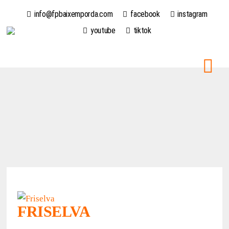
info@fpbaixemporda.com
facebook
instagram
youtube
tiktok
FRISELVA