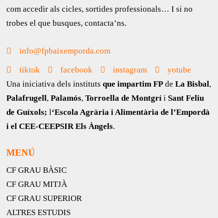
com accedir als cicles, sortides professionals… I si no
trobes el que busques, contacta’ns.
info@fpbaixemporda.com
tiktok
facebook
instagram
yotube
Una iniciativa dels instituts
que impartim FP
de
La Bisbal
,
Palafrugell
,
Palamós
,
Torroella de Montgrí
i
Sant Feliu
de Guíxols;
l
‘Escola Agrària i Alimentària de l’Empordà
i el CEE-CEEPSIR Els Àngels
.
MENÚ
CF GRAU BÀSIC
CF GRAU MITJÀ
CF GRAU SUPERIOR
ALTRES ESTUDIS